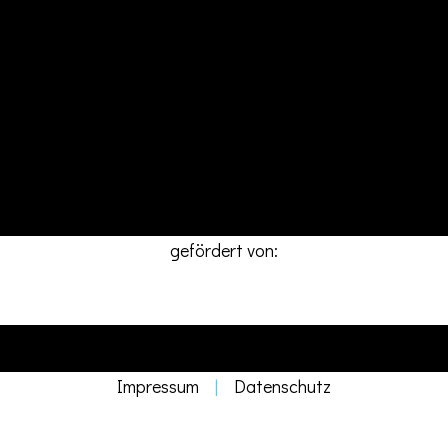
Europaplatz 1-3
55543 Bad Kreuznach
office@dejavu-event.de
Follow
gefördert von:
DEJAVU Eventlocation © 2026. All Rights Reserved. Erstellt von
STUDIO OLR
Impressum
|
Datenschutz