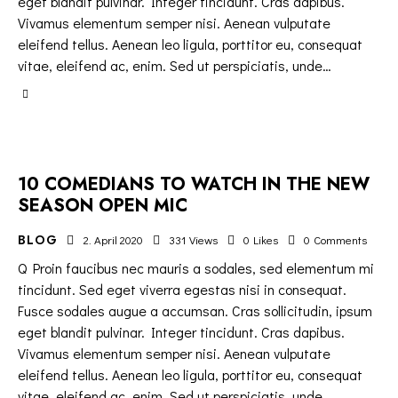
eget blandit pulvinar. Integer tincidunt. Cras dapibus.
Vivamus elementum semper nisi. Aenean vulputate
eleifend tellus. Aenean leo ligula, porttitor eu, consequat
vitae, eleifend ac, enim. Sed ut perspiciatis, unde…
10 COMEDIANS TO WATCH IN THE NEW
SEASON OPEN MIC
BLOG
2. April 2020
331
Views
0
Likes
0
Comments
Q Proin faucibus nec mauris a sodales, sed elementum mi
tincidunt. Sed eget viverra egestas nisi in consequat.
Fusce sodales augue a accumsan. Cras sollicitudin, ipsum
eget blandit pulvinar. Integer tincidunt. Cras dapibus.
Vivamus elementum semper nisi. Aenean vulputate
eleifend tellus. Aenean leo ligula, porttitor eu, consequat
vitae, eleifend ac, enim. Sed ut perspiciatis, unde…