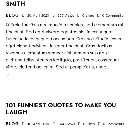
SMITH
BLOG
20. April 2020
357
Views
0
Likes
0
Comments
Q Proin faucibus nec mauris a sodales, sed elementum mi
tincidunt. Sed eget viverra egestas nisi in consequat.
Fusce sodales augue a accumsan. Cras sollicitudin, ipsum
eget blandit pulvinar. Integer tincidunt. Cras dapibus.
Vivamus elementum semper nisi. Aenean vulputate
eleifend tellus. Aenean leo ligula, porttitor eu, consequat
vitae, eleifend ac, enim. Sed ut perspiciatis, unde…
101 FUNNIEST QUOTES TO MAKE YOU
LAUGH
BLOG
18. April 2020
344
Views
0
Likes
0
Comments