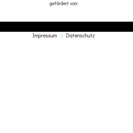
gefördert von:
DEJAVU Eventlocation © 2026. All Rights Reserved. Erstellt von
STUDIO OLR
Impressum
Datenschutz
|