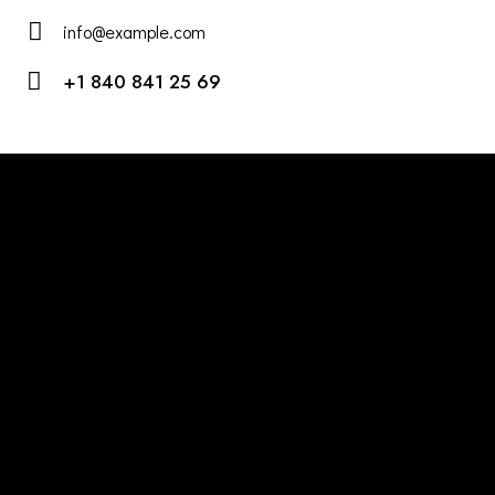
info@example.com
E-
+1 840 841 25 69
m
Ph
ail:
on
e:
Öffnungszeiten
Club:
Fr. & Sa. ab 22 Uhr
Eventkalender beachten!
Adresse
Europaplatz 1-3
55543 Bad Kreuznach
office@dejavu-event.de
Follow