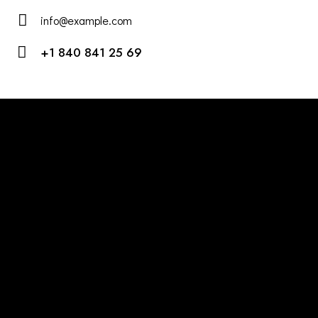
info@example.com
E-
+1 840 841 25 69
m
Ph
ail:
on
e:
Öffnungszeiten
Club:
Fr. & Sa. ab 22 Uhr
Eventkalender beachten!
Adresse
Europaplatz 1-3
55543 Bad Kreuznach
office@dejavu-event.de
Follow