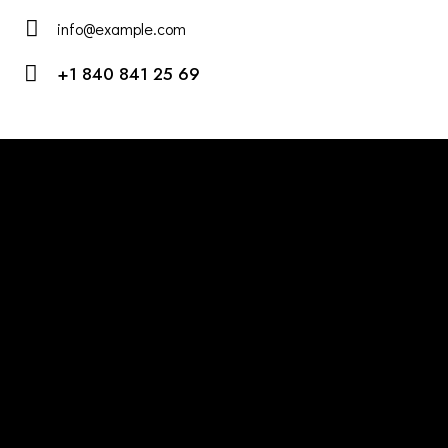
info@example.com
E-
+1 840 841 25 69
m
Ph
ail:
on
e:
Öffnungszeiten
Club:
Fr. & Sa. ab 22 Uhr
Eventkalender beachten!
Adresse
Europaplatz 1-3
55543 Bad Kreuznach
office@dejavu-event.de
Follow