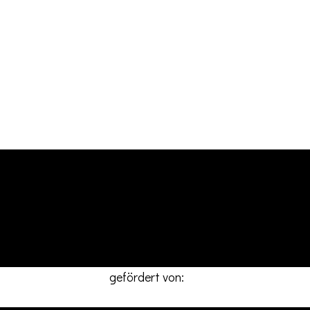
ten
Adresse
. ab 22 Uhr
Europaplatz 1-3
 beachten!
55543 Bad Kreuznach
office@dejavu-event.de
gefördert von: