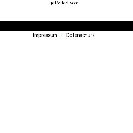
gefördert von:
DEJAVU Eventlocation © 2026. All Rights Reserved. Erstellt von
STUDIO OLR
Impressum
Datenschutz
|